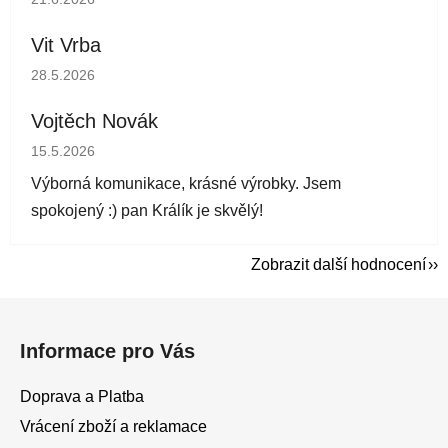
Vit Vrba
Hodnocení obchodu je 5 z 5 hvězdiček.
28.5.2026
Vojtěch Novák
Hodnocení obchodu je 5 z 5 hvězdiček.
15.5.2026
Výborná komunikace, krásné výrobky. Jsem
spokojený :) pan Králík je skvělý!
Zobrazit další hodnocení
Z
á
Informace pro Vás
p
a
Doprava a Platba
t
Vrácení zboží a reklamace
í