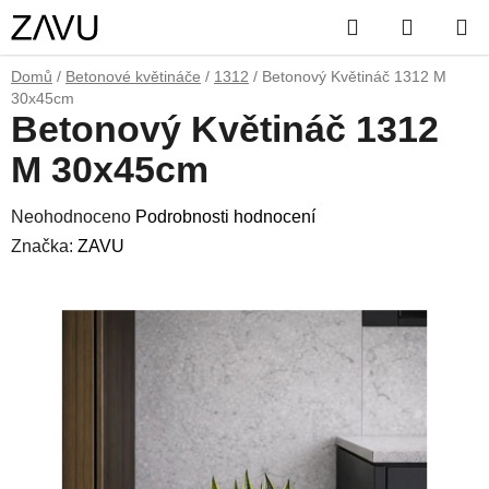
Přejít
Hledat
NÁKUP
na
obsah
KOŠÍK
Domů
/
Betonové květináče
/
1312
/
Betonový Květináč 1312 M
30x45cm
Betonový Květináč 1312
M 30x45cm
Průměrné
Neohodnoceno
Podrobnosti hodnocení
hodnocení
Značka:
ZAVU
produktu
je
0,0
z
5
hvězdiček.