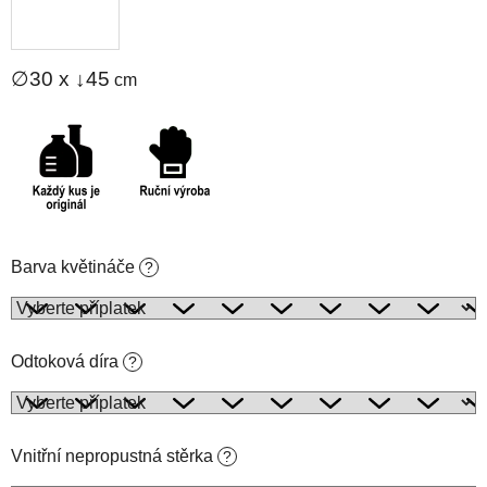
∅30 x ↓45
cm
Barva květináče
?
Odtoková díra
?
Vnitřní nepropustná stěrka
?