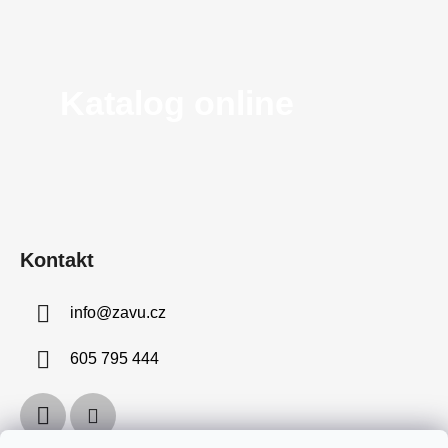
Katalog online
Kontakt
info
@
zavu.cz
605 795 444