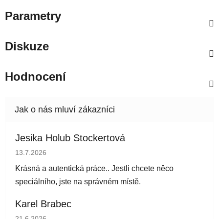
Parametry
Diskuze
Hodnocení
Jesika Holub Stockertová
Hodnocení obchodu je 5 z 5 hvězdiček.
13.7.2026
Krásná a autentická práce.. Jestli chcete něco
speciálního, jste na správném místě.
Karel Brabec
Hodnocení obchodu je 5 z 5 hvězdiček.
21.6.2026