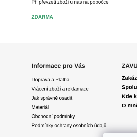
Při převzetí zboží u nás na pobočce
ZDARMA
Z
á
Informace pro Vás
ZAV
p
a
Zakáz
Doprava a Platba
t
Spolu
Vrácení zboží a reklamace
í
Kde k
Jak správně osadit
O mn
Materiál
Obchodní podmínky
Podmínky ochrany osobních údajů