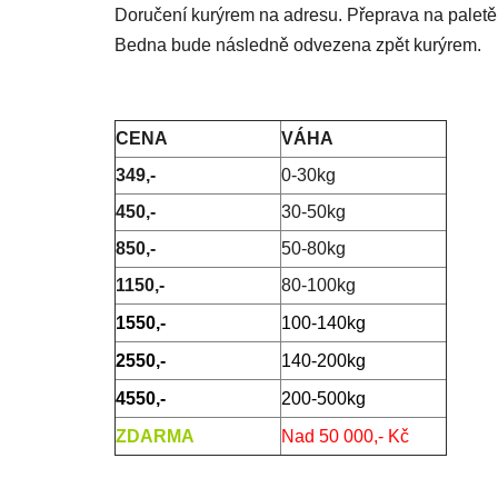
Doručení kurýrem na adresu.
Přeprava na paletě
Bedna bude následně odvezena zpět kurýrem.
CENA
VÁHA
349,-
0-30kg
450,-
30-50kg
850,-
50-80kg
1150,-
80-100kg
1550,-
100-140kg
2550,-
140-200kg
4550,-
200-500kg
ZDARMA
Nad 50 000,- Kč