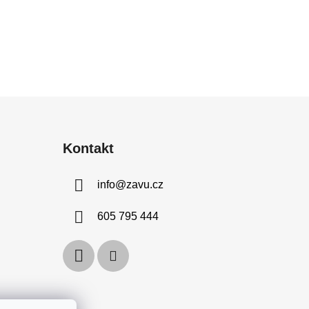
Kontakt
info
@
zavu.cz
605 795 444