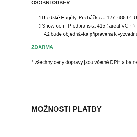
OSOBNÍ ODBĚR
Brodské Pugéty
, Pecháčkova 127, 688 01 
Showroom, Předbranská 415 ( areál VOP ),
Až bude objednávka připravena k vyzvednu
ZDARMA
* všechny ceny dopravy jsou včetně DPH a baln
MOŽNOSTI PLATBY