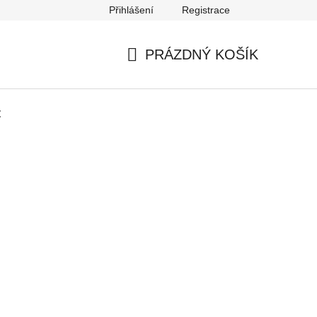
Přihlášení
Registrace
Podmínky ochrany osobních údajů
PRÁZDNÝ KOŠÍK
NÁKUPNÍ
KOŠÍK
t