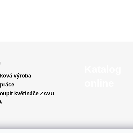
U
Katalog
ková výroba
online
práce
oupit květináče ZAVU
ě