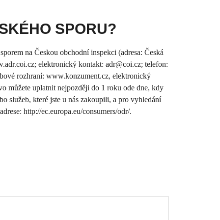
LSKÉHO SPORU?
mto sporem na Českou obchodní inspekci (adresa: Česká
dr.coi.cz; elektronický kontakt: adr@coi.cz; telefon:
webové rozhraní: www.konzument.cz, elektronický
vo můžete uplatnit nejpozději do 1 roku ode dne, kdy
bo služeb, které jste u nás zakoupili, a pro vyhledání
 adrese: http://ec.europa.eu/consumers/odr/.