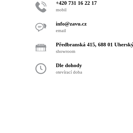
+420 731 16 22 17
mobil
info@zavu.cz
email
Předbranská 415, 688 01 Uhersk
showroom
Dle dohody
otevírací doba