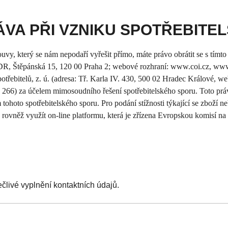
ÁVA PŘI VZNIKU SPOTŘEBITE
mlouvy, který se nám nepodaří vyřešit přímo, máte právo obrátit se s tí
DR, Štěpánská 15, 120 00 Praha 2; webové rozhraní: www.coi.cz, www.a
třebitelů, z. ú. (adresa: Tř. Karla IV. 430, 500 02 Hradec Králové, 
5 266) za účelem mimosoudního řešení spotřebitelského sporu. Toto prá
 tohoto spotřebitelského sporu. Pro podání stížnosti týkající se zboží ne
 rovněž využít on-line platformu, která je zřízena Evropskou komisí na
livé vyplnění kontaktních údajů.