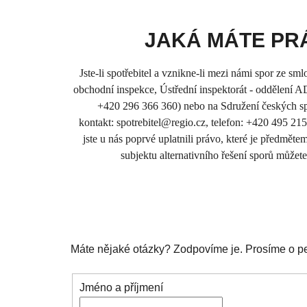
JAKÁ MÁTE PR
Jste-li spotřebitel a vznikne-li mezi námi spor ze s
obchodní inspekce, Ústřední inspektorát - oddělení A
+420 296 366 360) nebo na Sdružení českých spo
kontakt: spotrebitel@regio.cz, telefon: +420 495 21
jste u nás poprvé uplatnili právo, které je předmětem
subjektu alternativního řešení sporů můžete
Máte nějaké otázky? Zodpovíme je. Prosíme o peč
Jméno a příjmení