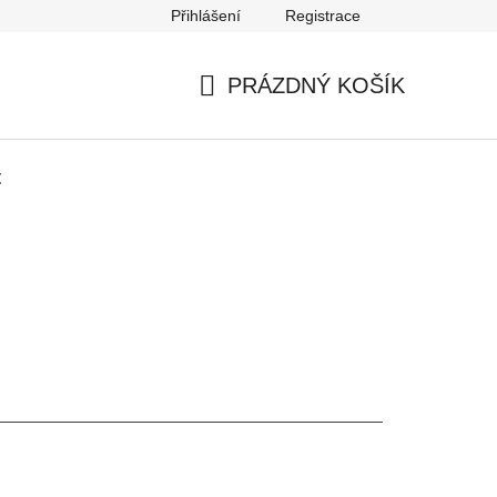
Přihlášení
Registrace
Podmínky ochrany osobních údajů
PRÁZDNÝ KOŠÍK
NÁKUPNÍ
KOŠÍK
t