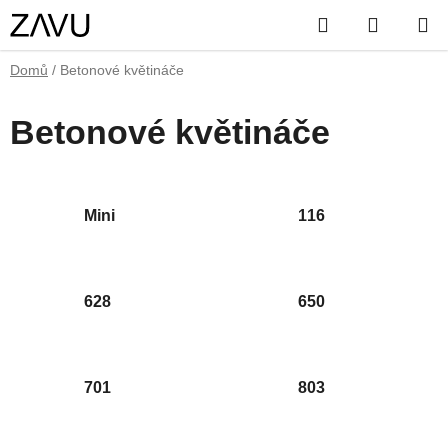
Přejít
Hledat
NÁKUP
na
obsah
KOŠÍK
Domů
/
Betonové květináče
Betonové květináče
Mini
116
628
650
701
803