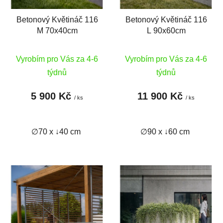
k
ů
t
Betonový Květináč 116
Betonový Květináč 116
ů
M 70x40cm
L 90x60cm
Vyrobím pro Vás za 4-6
Vyrobím pro Vás za 4-6
týdnů
týdnů
5 900 Kč
11 900 Kč
/ ks
/ ks
∅70 x ↓40 cm
∅90 x ↓60 cm