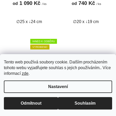
1 090 Kč
740 Kč
od
od
/ ks
/ ks
∅25 x ↓24 cm
∅20 x ↓19 cm
IHNED K ODBĚRU
VYROBENO
Tento web používá soubory cookie. Dalším procházením
tohoto webu vyjadřujete souhlas s jejich používáním.. Více
informací
zde
.
Nastavení
Odmítnout
Souhlasím