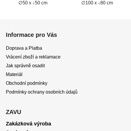
∅50 x ↓50 cm
∅100 x ↓80 cm
Z
á
Informace pro Vás
p
a
Doprava a Platba
t
Vrácení zboží a reklamace
í
Jak správně osadit
Materiál
Obchodní podmínky
Podmínky ochrany osobních údajů
ZAVU
Zakázková výroba