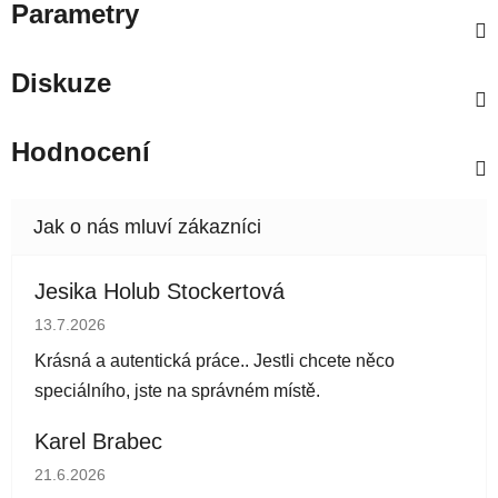
Parametry
Diskuze
Hodnocení
Jesika Holub Stockertová
Hodnocení obchodu je 5 z 5 hvězdiček.
13.7.2026
Krásná a autentická práce.. Jestli chcete něco
speciálního, jste na správném místě.
Karel Brabec
Hodnocení obchodu je 5 z 5 hvězdiček.
21.6.2026