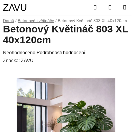
Přejít
Hledat
NÁKUP
na
obsah
KOŠÍK
Domů
/
Betonové květináče
/
Betonový Květináč 803 XL 40x120cm
Betonový Květináč 803 XL
40x120cm
Průměrné
Neohodnoceno
Podrobnosti hodnocení
hodnocení
Značka:
ZAVU
produktu
je
0,0
z
5
hvězdiček.