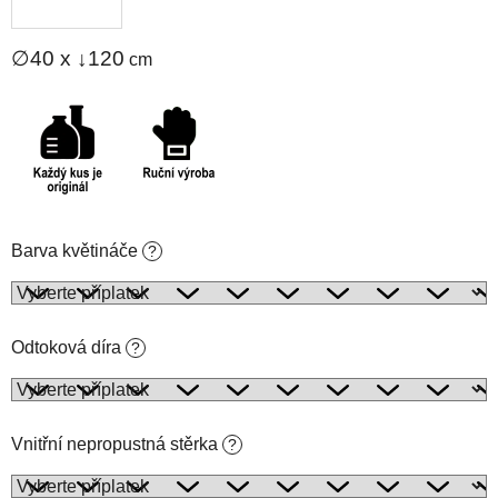
∅40 x ↓120
cm
Barva květináče
?
Odtoková díra
?
Vnitřní nepropustná stěrka
?