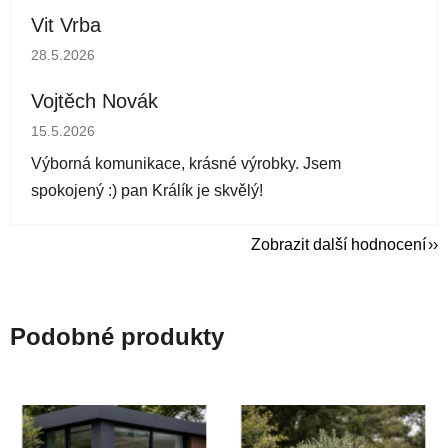
Vit Vrba
Hodnocení obchodu je 5 z 5 hvězdiček.
28.5.2026
Vojtěch Novák
Hodnocení obchodu je 5 z 5 hvězdiček.
15.5.2026
Výborná komunikace, krásné výrobky. Jsem
spokojený :) pan Králík je skvělý!
Zobrazit další hodnocení
Podobné produkty