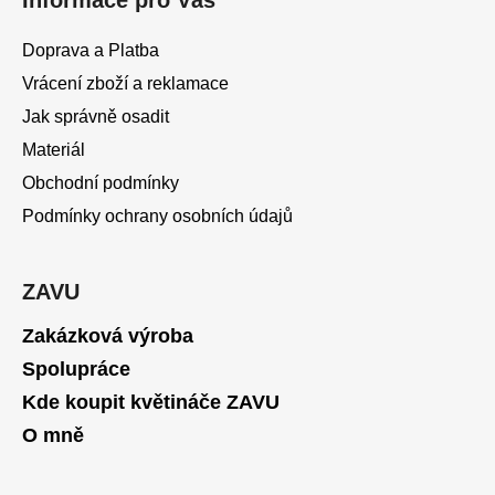
Informace pro Vás
p
a
Doprava a Platba
t
Vrácení zboží a reklamace
í
Jak správně osadit
Materiál
Obchodní podmínky
Podmínky ochrany osobních údajů
ZAVU
Zakázková výroba
Spolupráce
Kde koupit květináče ZAVU
O mně