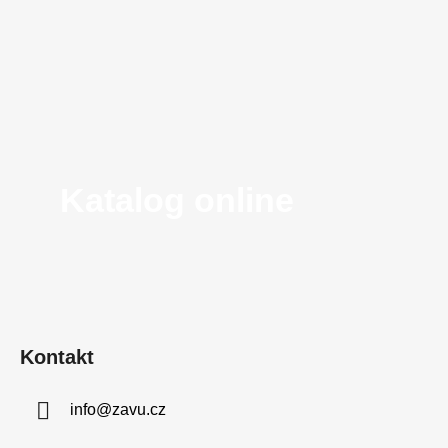
Katalog online
Kontakt
info
@
zavu.cz