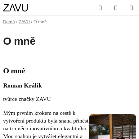
Přejít
Hledat
NÁKUP
na
obsah
KOŠÍK
Domů
/
ZAVU
/
O mně
O mně
O mně
Roman Králík
tvůrce značky ZAVU
Mým prvním krokem na cestě k
vytvoření produktu byla snaha přinést
na trh něco inovativního a kvalitního.
Mou snahou je vytvářet elegantní a