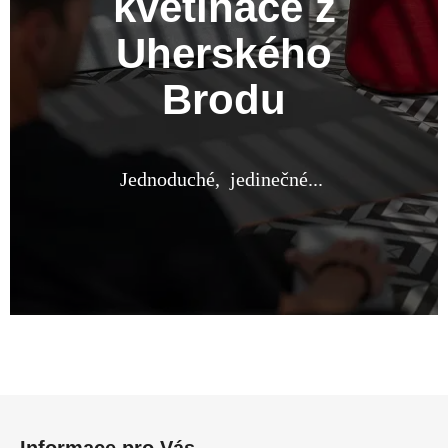
květináče z
Uherského
Brodu
Jednoduché, jedinečné...
Z
á