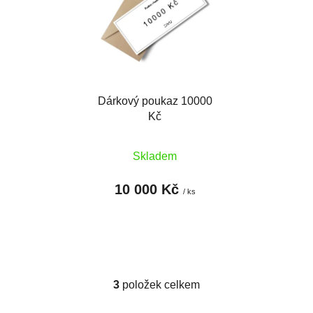
Dárkový poukaz 10000
Kč
Skladem
10 000 Kč
/ ks
3
položek celkem
O
v