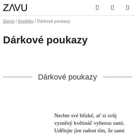
Přejít
Hledat
NÁKUP
na
obsah
KOŠÍK
Domů
/
Doplňky
/
Dárkové poukazy
Dárkové poukazy
Dárkové poukazy
Nechte své blízké, ať si svůj
vysněný květináč vyberou sami.
Udělejte jim radost tím, že sami