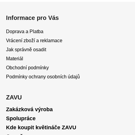
l
Z
á
á
d
Informace pro Vás
p
a
a
c
Doprava a Platba
t
í
Vrácení zboží a reklamace
í
p
Jak správně osadit
r
v
Materiál
k
Obchodní podmínky
y
v
Podmínky ochrany osobních údajů
ý
p
i
ZAVU
s
Zakázková výroba
u
Spolupráce
Kde koupit květináče ZAVU