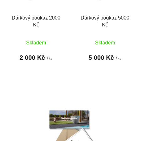
k
ů
t
Dárkový poukaz 2000
Dárkový poukaz 5000
ů
Kč
Kč
Skladem
Skladem
2 000 Kč
5 000 Kč
/ ks
/ ks