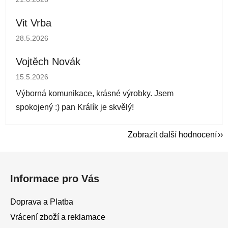
Vit Vrba
Hodnocení obchodu je 5 z 5 hvězdiček.
28.5.2026
Vojtěch Novák
Hodnocení obchodu je 5 z 5 hvězdiček.
15.5.2026
Výborná komunikace, krásné výrobky. Jsem
spokojený :) pan Králík je skvělý!
Zobrazit další hodnocení
Z
á
Informace pro Vás
p
a
Doprava a Platba
t
Vrácení zboží a reklamace
í