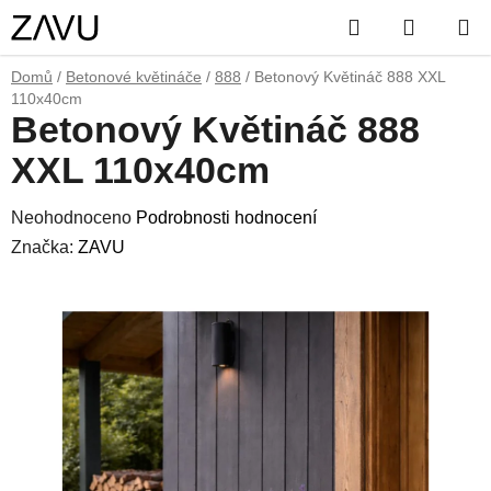
Přejít
Hledat
NÁKUP
na
obsah
KOŠÍK
Domů
/
Betonové květináče
/
888
/
Betonový Květináč 888 XXL
110x40cm
Betonový Květináč 888
XXL 110x40cm
Průměrné
Neohodnoceno
Podrobnosti hodnocení
hodnocení
Značka:
ZAVU
produktu
je
0,0
z
5
hvězdiček.