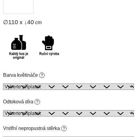
∅110 x ↓40
cm
Barva květináče
?
Odtoková díra
?
Vnitřní nepropustná stěrka
?