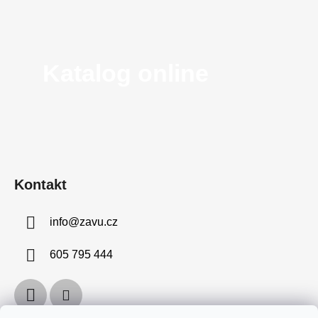
Katalog online
Kontakt
info
@
zavu.cz
605 795 444