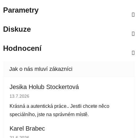
Parametry
Diskuze
Hodnocení
Jesika Holub Stockertová
Hodnocení obchodu je 5 z 5 hvězdiček.
13.7.2026
Krásná a autentická práce.. Jestli chcete něco
speciálního, jste na správném místě.
Karel Brabec
Hodnocení obchodu je 5 z 5 hvězdiček.
21.6.2026