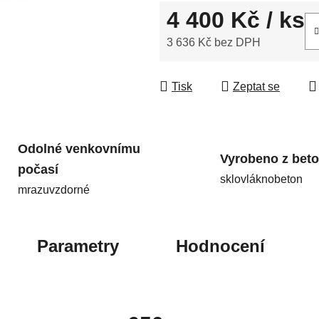
4 400 Kč
/ ks
3 636 Kč bez DPH
Měrná cena:
Tisk
Zeptat se
Odolné venkovnímu
Vyrobeno z bet
počasí
sklovláknobeton
mrazuvzdorné
Parametry
Hodnocení