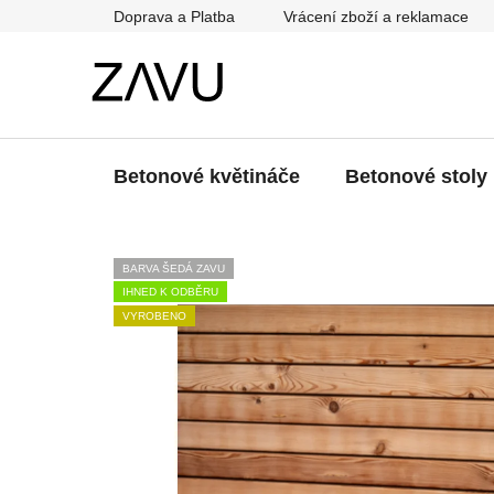
Přejít
Doprava a Platba
Vrácení zboží a reklamace
na
obsah
Betonové květináče
Betonové stoly
BARVA ŠEDÁ ZAVU
IHNED K ODBĚRU
VYROBENO