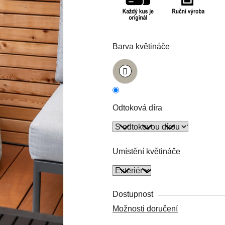
5
hvězdiček.
Barva květináče
Odtoková díra
Umístění květináče
Dostupnost
Možnosti doručení