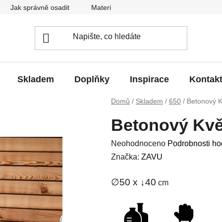
Jak správně osadit
Materiál
Obchodní podmínky
Skladem
Doplňky
Inspirace
Kontak
Domů
/
Skladem
/
650
/
Betonový 
Betonový Kvě
Průměrné
Neohodnoceno
Podrobnosti ho
hodnocení
Značka:
ZAVU
produktu
∅50 x ↓40
cm
je
0,0
z